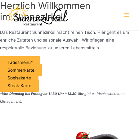
Herzlich Willkommen
Zum
Inhalt
im
Sunnezirkel
Main
springen
Men
Das Restaurant Sunnezirkel macht reinen Tisch. Hier geht es um
ehrliche Zutaten und saisonale Auswahl. Wir pflegen eine
respektvolle Beziehung zu unseren Lebensmitteln.
Tagesmenü*
Sommerkarte
Speisekarte
Steak-Karte
*Von Dienstag bis Freitag ab 11.30 Uhr – 13.30 Uhr
gibt es frisch zubereitete
Mittagsmenü.